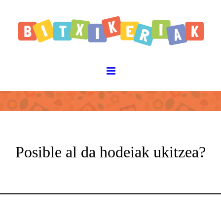
Posible al da hodeiak ukitzea?