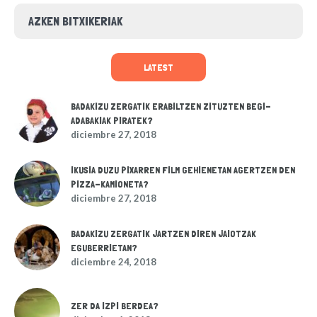
AZKEN BITXIKERIAK
LATEST
BADAKIZU ZERGATIK ERABILTZEN ZITUZTEN BEGI-
ADABAKIAK PIRATEK?
diciembre 27, 2018
IKUSIA DUZU PIXARREN FILM GEHIENETAN AGERTZEN DEN
PIZZA-KAMIONETA?
diciembre 27, 2018
BADAKIZU ZERGATIK JARTZEN DIREN JAIOTZAK
EGUBERRIETAN?
diciembre 24, 2018
ZER DA IZPI BERDEA?