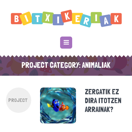
PROJECT CATEGORY:
ANIMALIAK
ZERGATIK EZ
DIRA ITOTZEN
PROJECT
ARRAINAK?