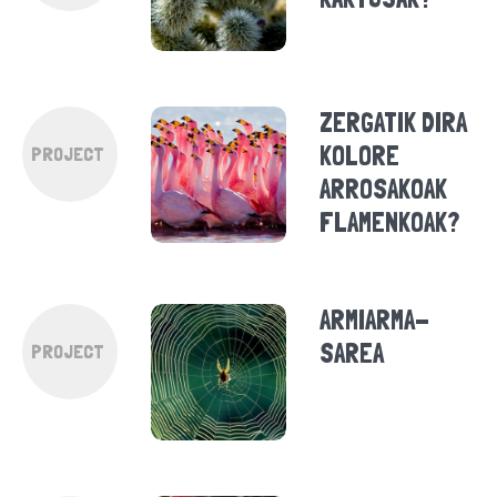
ZERGATIK DIRA
KOLORE
PROJECT
ARROSAKOAK
FLAMENKOAK?
ARMIARMA-
SAREA
PROJECT