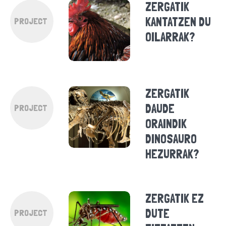
ZERGATIK
KANTATZEN DU
PROJECT
OILARRAK?
ZERGATIK
DAUDE
PROJECT
ORAINDIK
DINOSAURO
HEZURRAK?
ZERGATIK EZ
DUTE
PROJECT