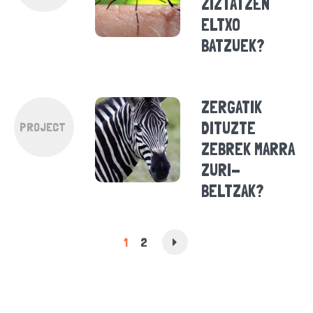
ZIZTATZEN
ELTXO
BATZUEK?
ZERGATIK
DITUZTE
PROJECT
ZEBREK MARRA
ZURI-
BELTZAK?
1
2