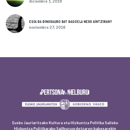
diciembre 1, 2018
EGIA DA DINOSAURO BAT DAGOELA NESS AINTZIRAN?
noviembre 27, 2018
Eusko Jaurlaritzako Kultura eta Hizkuntza Politika Saileko
Hizkuntza Politikarako Sailburuordetzaren babesarekin