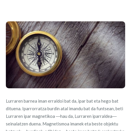
Lurraren barnea iman erraldoi bat da, ipar bat eta hego bat
dituena. Iparrorratza burdin atal imandu bat da funtsean, beti
Lurraren ipar magnetikoa ―hau da, Lurraren iparraldea―
seinalatzen duena. Magnetismoa imanek eta beste objektu