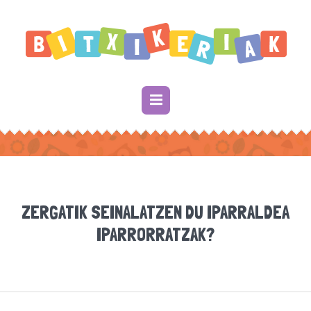
ZERGATIK SEINALATZEN DU IPARRALDEA
IPARRORRATZAK?