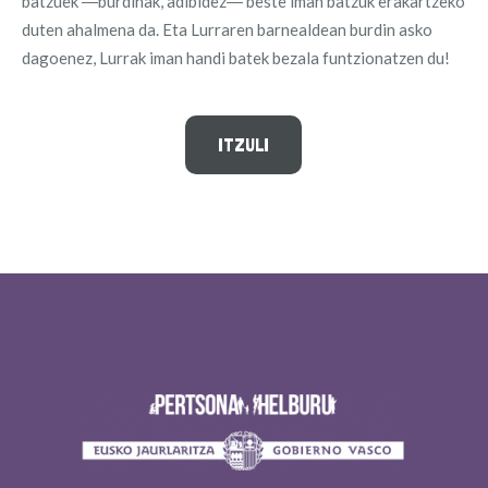
batzuek ―burdinak, adibidez― beste iman batzuk erakartzeko
duten ahalmena da. Eta Lurraren barnealdean burdin asko
dagoenez, Lurrak iman handi batek bezala funtzionatzen du!
ITZULI