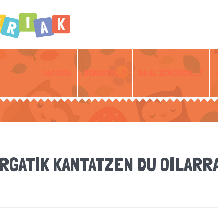
HASIERA
ZERGATIK…?
BA AL ZENEKIEN….?
RGATIK KANTATZEN DU OILARR