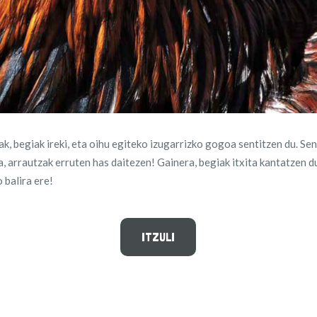
ak, begiak ireki, eta oihu egiteko izugarrizko gogoa sentitzen du. Se
a, arrautzak erruten has daitezen! Gainera, begiak itxita kantatzen d
 balira ere!
ITZULI