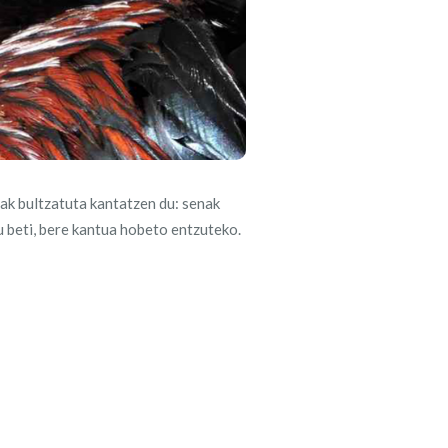
nak bultzatuta kantatzen du: senak
u beti, bere kantua hobeto entzuteko.