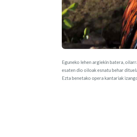
Eguneko lehen argiekin batera, oilarr
esaten dio oiloak esnatu behar dituel
Ezta benetako opera kantariak izango