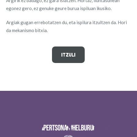
Argirik ez badago, ez gara islatzen. Hortaz, iluntasunean
egonez gero, ez genuke geure burua ispiluan ikusiko.
Argiak gugan errebotatzen du, eta ispilura itzultzen da. Hori
da mekanismo bitxia.
ITZULI