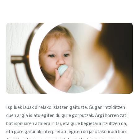
Ispiluek lauak direlako islatzen gaituzte. Gugan intziditzen
duen argia islatu egiten du gure gorputzak. Argi horren zati
bat ispiluaren azalera iritsi, eta gure begietara itzultzen da,
eta gure garunak interpretatu egiten du jasotako irudi hori.