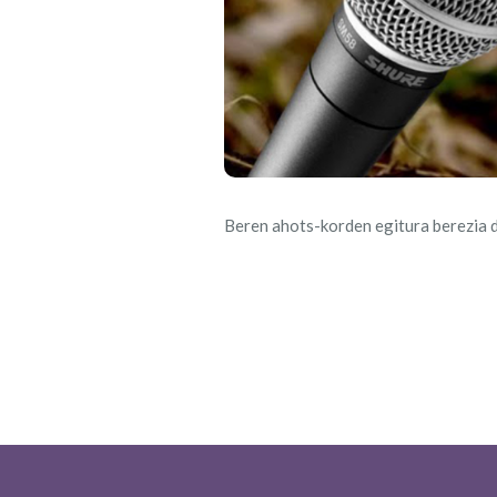
Beren ahots-korden egitura berezia d