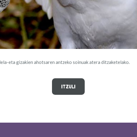
ela-eta gizakien ahotsaren antzeko soinuak atera ditzaketelako.
ITZULI