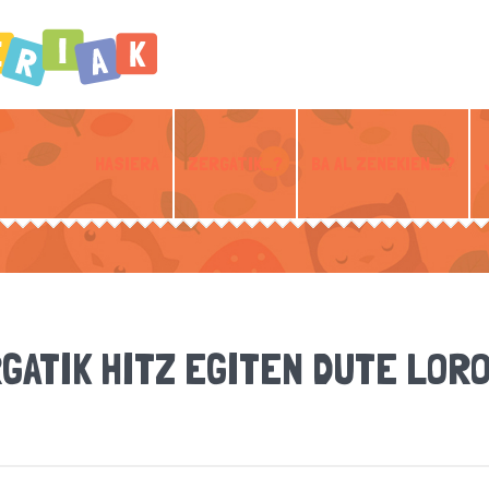
HASIERA
ZERGATIK…?
BA AL ZENEKIEN….?
GATIK HITZ EGITEN DUTE LOR