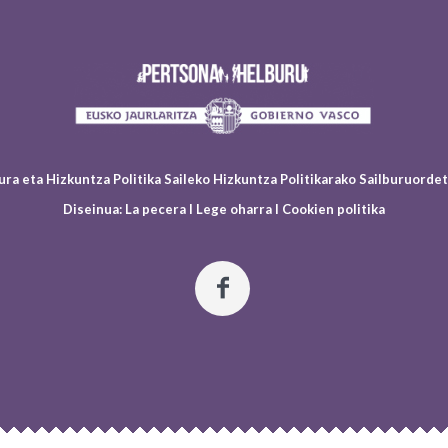
ura eta Hizkuntza Politika Saileko Hizkuntza Politikarako Sailburuord
Diseinua:
La pecera
I
Lege oharra
I
Cookien politika