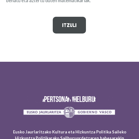
behatu eta aztertu duten matematikariak.
ITZULI
Eusko Jaurlaritzako Kultura eta Hizkuntza Politika Saileko
Hizkuntza Politikarako Sailburuordetzaren babesarekin