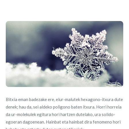
Bitxia eman badezake ere, elur-malutek hexagono-itxura dute
denek; hau da, sei aldeko poligono baten itxura. Horri horrela
da ur-molekulek egitura hori hartzen dutelako, ura solido-
egoeran dagoenean. Hainbat eta hainbat dira fenomeno hori