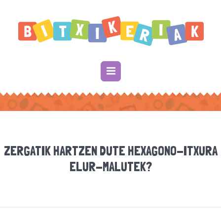
ZERGATIK HARTZEN DUTE HEXAGONO-ITXURA
ELUR-MALUTEK?