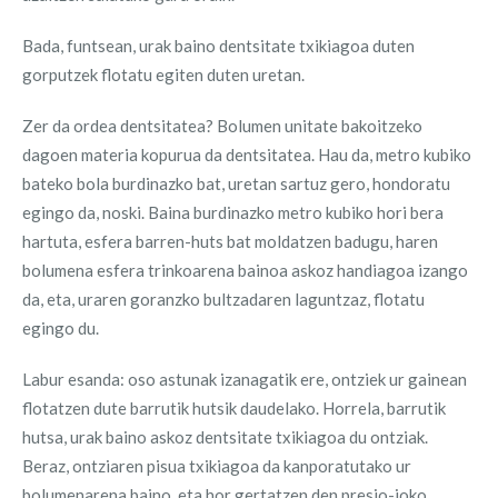
Bada, funtsean, urak baino dentsitate txikiagoa duten
gorputzek flotatu egiten duten uretan.
Zer da ordea dentsitatea? Bolumen unitate bakoitzeko
dagoen materia kopurua da dentsitatea. Hau da, metro kubiko
bateko bola burdinazko bat, uretan sartuz gero, hondoratu
egingo da, noski. Baina burdinazko metro kubiko hori bera
hartuta, esfera barren-huts bat moldatzen badugu, haren
bolumena esfera trinkoarena bainoa askoz handiagoa izango
da, eta, uraren goranzko bultzadaren laguntzaz, flotatu
egingo du.
Labur esanda: oso astunak izanagatik ere, ontziek ur gainean
flotatzen dute barrutik hutsik daudelako. Horrela, barrutik
hutsa, urak baino askoz dentsitate txikiagoa du ontziak.
Beraz, ontziaren pisua txikiagoa da kanporatutako ur
bolumenarena baino, eta hor gertatzen den presio-joko