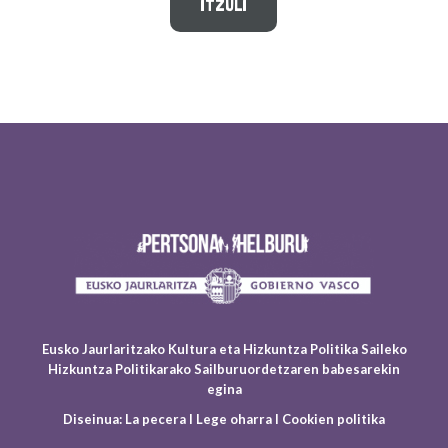
ITZULI
Eusko Jaurlaritzako Kultura eta Hizkuntza Politika Saileko
Hizkuntza Politikarako Sailburuordetzaren babesarekin
egina
Diseinua:
La pecera
I
Lege oharra
I
Cookien politika