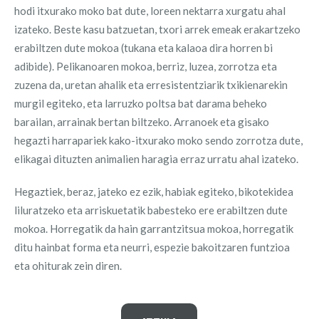
hodi itxurako moko bat dute, loreen nektarra xurgatu ahal
izateko. Beste kasu batzuetan, txori arrek emeak erakartzeko
erabiltzen dute mokoa (tukana eta kalaoa dira horren bi
adibide). Pelikanoaren mokoa, berriz, luzea, zorrotza eta
zuzena da, uretan ahalik eta erresistentziarik txikienarekin
murgil egiteko, eta larruzko poltsa bat darama beheko
barailan, arrainak bertan biltzeko. Arranoek eta gisako
hegazti harrapariek kako-itxurako moko sendo zorrotza dute,
elikagai dituzten animalien haragia erraz urratu ahal izateko.
Hegaztiek, beraz, jateko ez ezik, habiak egiteko, bikotekidea
liluratzeko eta arriskuetatik babesteko ere erabiltzen dute
mokoa. Horregatik da hain garrantzitsua mokoa, horregatik
ditu hainbat forma eta neurri, espezie bakoitzaren funtzioa
eta ohiturak zein diren.