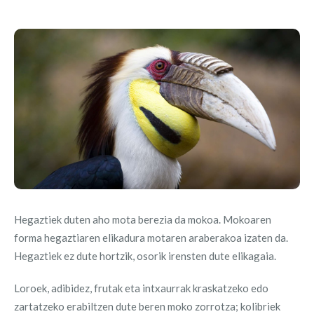
Hegaztiek duten aho mota berezia da mokoa. Mokoaren
forma hegaztiaren elikadura motaren araberakoa izaten da.
Hegaztiek ez dute hortzik, osorik irensten dute elikagaia.
Loroek, adibidez, frutak eta intxaurrak kraskatzeko edo
zartatzeko erabiltzen dute beren moko zorrotza; kolibriek