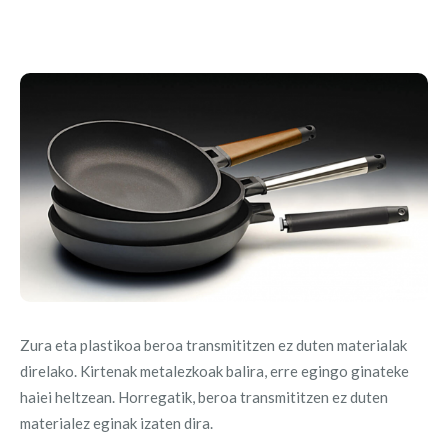
Zura eta plastikoa beroa transmititzen ez duten materialak
direlako. Kirtenak metalezkoak balira, erre egingo ginateke
haiei heltzean. Horregatik, beroa transmititzen ez duten
materialez eginak izaten dira.