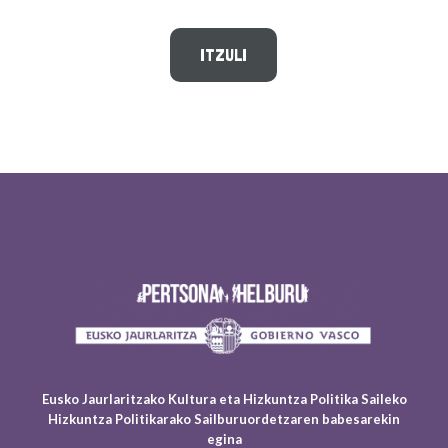
ITZULI
Eusko Jaurlaritzako Kultura eta Hizkuntza Politika Saileko
Hizkuntza Politikarako Sailburuordetzaren babesarekin
egina