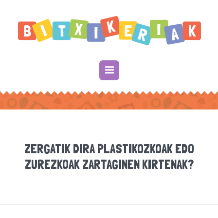
ZERGATIK DIRA PLASTIKOZKOAK EDO
ZUREZKOAK ZARTAGINEN KIRTENAK?