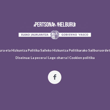
ura eta Hizkuntza Politika Saileko Hizkuntza Politikarako Sailburuord
Diseinua:
La pecera
I
Lege oharra
I
Cookien politika