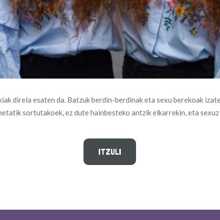
kiak direla esaten da. Batzuk berdin-berdinak eta sexu berekoak izate
netatik sortutakoek, ez dute hainbesteko antzik elkarrekin, eta sexuz 
ITZULI