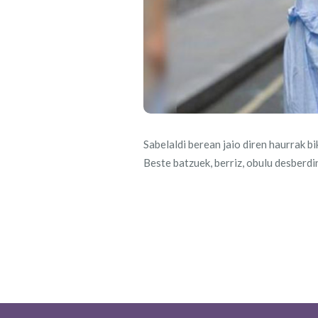
Sabelaldi berean jaio diren haurrak bi
Beste batzuek, berriz, obulu desberdi