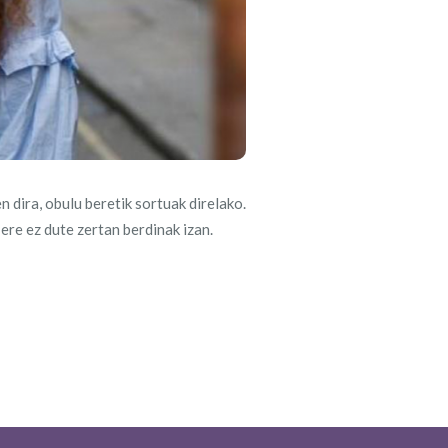
n dira, obulu beretik sortuak direlako.
ere ez dute zertan berdinak izan.