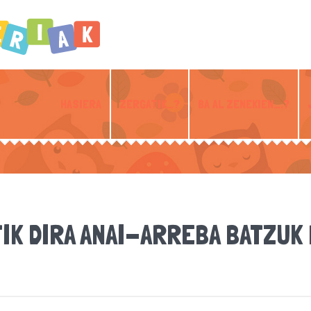
HASIERA
ZERGATIK…?
BA AL ZENEKIEN….?
IK DIRA ANAI-ARREBA BATZUK 