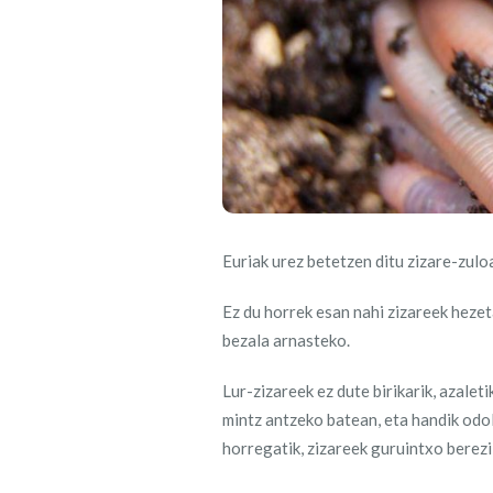
Euriak urez betetzen ditu zizare-zulo
Ez du horrek esan nahi zizareek heze
bezala arnasteko.
Lur-zizareek ez dute birikarik, azale
mintz antzeko batean, eta handik odo
horregatik, zizareek guruintxo berezi