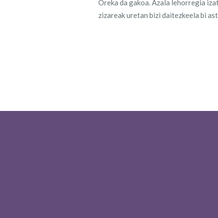
Oreka da gakoa. Azala lehorregia izate
zizareak uretan bizi daitezkeela bi as