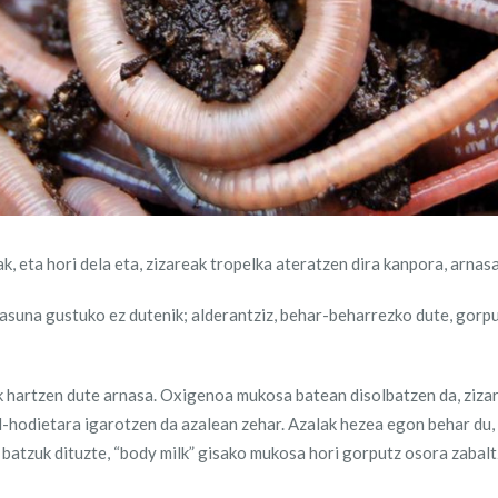
ak, eta hori dela eta, zizareak tropelka ateratzen dira kanpora, arna
tasuna gustuko ez dutenik; alderantziz, behar-beharrezko dute, gor
tik hartzen dute arnasa. Oxigenoa mukosa batean disolbatzen da, ziza
l-hodietara igarotzen da azalean zehar. Azalak hezea egon behar du,
 batzuk dituzte, “body milk” gisako mukosa hori gorputz osora zabal