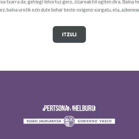
a txarra da; gehiegi lehortuz gero, zizareak hil egiten dira. Baina h
tez, baina uretik ezin dute behar beste oxigeno xurgatu, eta, azkenean,
ITZULI