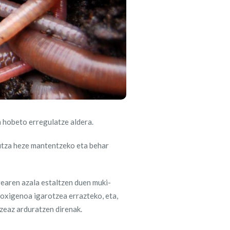
sa hobeto erregulatze aldera.
putza heze mantentzeko eta behar
rearen azala estaltzen duen muki-
 oxigenoa igarotzea errazteko, eta,
tzeaz arduratzen direnak.