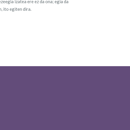
ezeegia izatea ere ez da ona; egia da
 ito egiten dira.