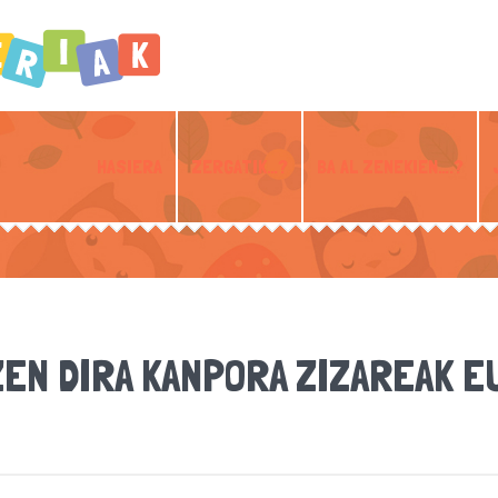
HASIERA
ZERGATIK…?
BA AL ZENEKIEN….?
EN DIRA KANPORA ZIZAREAK E