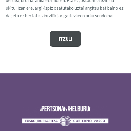
berdea, urdina, anila eta morea. Eta ez, ostadarra ezin da
ukitu: izan ere, argi-izpiz osatutako uztai argitsu bat baino ez
da; eta ez bertatik zintzilik jar gaitezkeen arku sendo bat
ITZULI