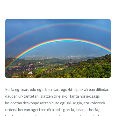
Euria egitean, edo egin berritan, eguzki-izpiak airean dilindan
dauden ur-tantetan islatzen direlako. Tanta horiek zazpi
koloretan deskonposatzen dute eguzki-argia, eta koloreok
ordena berean agertzen dira beti: gorria, laranja, horia,